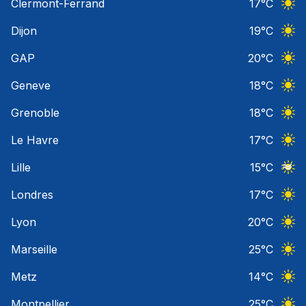
Clermont-Ferrand
17
°C
Ciel 
Dijon
19
°C
Ciel 
GAP
20
°C
Ciel 
Geneve
18
°C
Ciel 
Grenoble
18
°C
Ciel 
Le Havre
17
°C
Ciel 
Lille
15
°C
Ciel 
Londres
17
°C
Ciel 
Lyon
20
°C
Ciel 
Marseille
25
°C
Ciel 
Metz
14
°C
Ciel 
Montpellier
25
°C