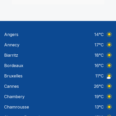
Angers
14
°C
Ciel 
Annecy
17
°C
Ciel 
Biarritz
18
°C
Ciel 
Bordeaux
16
°C
Ciel 
Bruxelles
11
°C
Ciel 
Cannes
26
°C
Ciel 
Chambery
19
°C
Ciel 
Chamrousse
13
°C
Ciel 