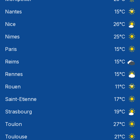
Ciel 
Nantes
15
°C
Ciel 
Nice
26
°C
Ciel 
Nimes
25
°C
Ciel 
Paris
15
°C
Ciel 
Reims
15
°C
Ciel 
Rennes
15
°C
Ciel 
Rouen
11
°C
Ciel 
Saint-Etienne
17
°C
Ciel 
Strasbourg
19
°C
Ciel 
Toulon
27
°C
Ciel 
Toulouse
21
°C