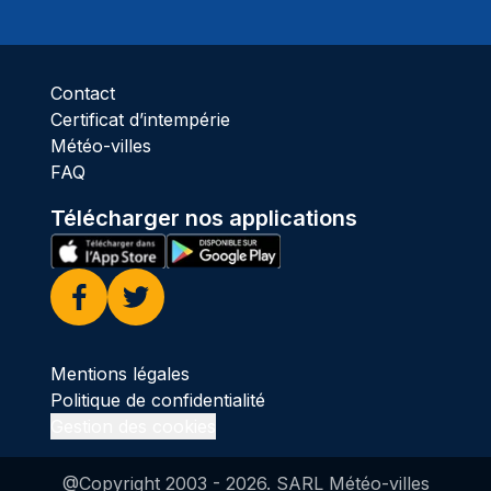
Ciel 
Contact
Certificat d’intempérie
Météo-villes
FAQ
Télécharger nos applications
Facebook
Twitter
Mentions légales
Politique de confidentialité
Gestion des cookies
@Copyright 2003 -
2026
. SARL Météo-villes