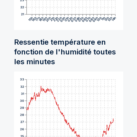
23
22
21
15h
16h
17h
18h
19h
20h
21h
22h
23h
00h
01h
02h
03h
04h
05h
06h
07h
08h
09h
10h
11h
12h
13h
14h
Ressentie température en
fonction de l'humidité toutes
les minutes
33
32
31
30
29
28
27
26
25