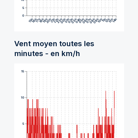
5
0
15h
16h
17h
18h
19h
20h
21h
22h
23h
00h
01h
02h
03h
04h
05h
06h
07h
08h
09h
10h
11h
12h
13h
14h
Vent moyen toutes les
minutes - en km/h
15
10
5