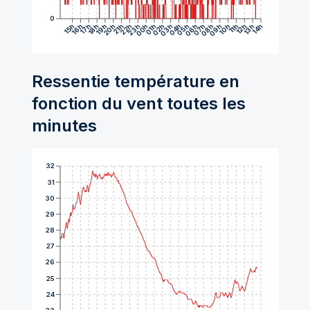
0
15h
16h
17h
18h
19h
20h
21h
22h
23h
00h
01h
02h
03h
04h
05h
06h
07h
08h
09h
10h
11h
12h
13h
14h
Ressentie température en
fonction du vent toutes les
minutes
32
31
30
29
28
27
26
25
24