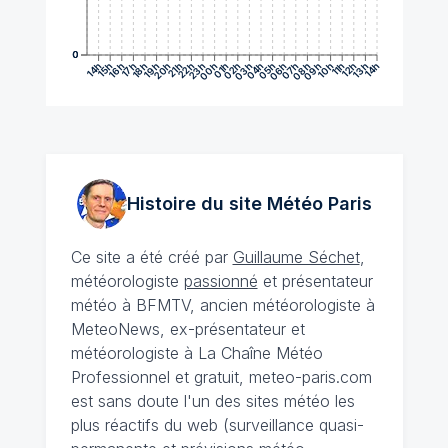
0
0
14h
15h
16h
17h
18h
19h
20h
21h
22h
23h
00h
01h
02h
03h
04h
05h
06h
07h
08h
09h
10h
11h
12h
13h
14h
Histoire du site Météo
Paris
Ce site a été créé par
Guillaume Séchet
,
météorologiste
passionné
et présentateur
météo à BFMTV, ancien météorologiste à
MeteoNews, ex-présentateur et
météorologiste à La Chaîne Météo
Professionnel et gratuit, meteo-paris.com
est sans doute l'un des sites météo les
plus réactifs du web (surveillance quasi-