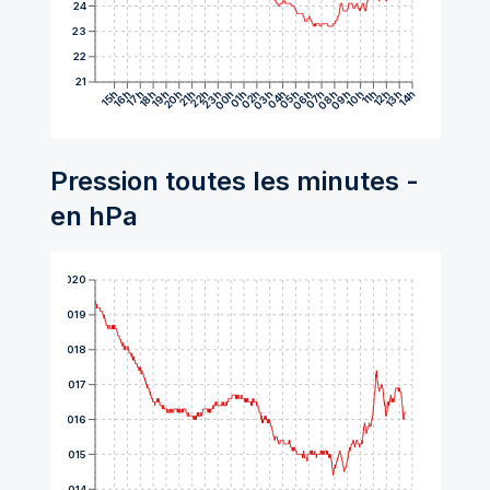
24
23
22
21
15h
16h
17h
18h
19h
20h
21h
22h
23h
00h
01h
02h
03h
04h
05h
06h
07h
08h
09h
10h
11h
12h
13h
14h
Pression toutes les minutes -
en hPa
1020
1019
1018
1017
1016
1015
1014