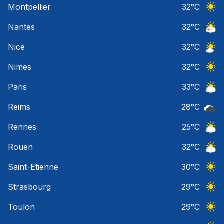
Montpellier
32
°C
Ciel 
Nantes
32
°C
Orage
Nice
32
°C
Ciel 
Nimes
32
°C
Ciel 
Paris
33
°C
Ciel 
Reims
28
°C
Ciel 
Rennes
25
°C
Ciel 
Rouen
32
°C
Ciel 
Saint-Etienne
30
°C
Ciel 
Strasbourg
29
°C
Ciel 
Toulon
29
°C
Ciel 