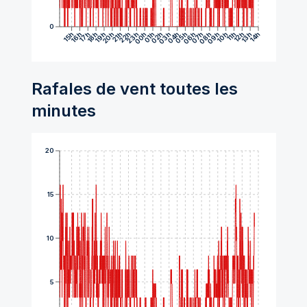
0
15h
16h
17h
18h
19h
20h
21h
22h
23h
00h
01h
02h
03h
04h
05h
06h
07h
08h
09h
10h
11h
12h
13h
14h
Rafales de vent toutes les
minutes
20
15
10
5