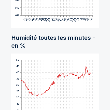
1013
1012
15h
16h
17h
18h
19h
20h
21h
22h
23h
00h
01h
02h
03h
04h
05h
06h
07h
08h
09h
10h
11h
12h
13h
14h
Humidité toutes les minutes -
en %
50
45
40
35
30
25
20
15
10