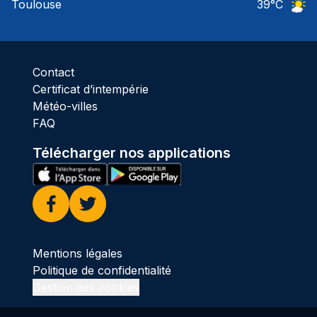
Toulouse
39
°C
Ciel 
Contact
Certificat d’intempérie
Météo-villes
FAQ
Télécharger nos applications
Facebook
Twitter
Mentions légales
Politique de confidentialité
Gestion des cookies