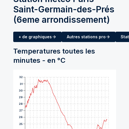
Saint-Germain-des-Prés
(6eme arrondissement)
+ de graphiques
Autres stations pro
Stat
Temperatures toutes les
minutes - en °C
32
31
30
29
28
27
26
25