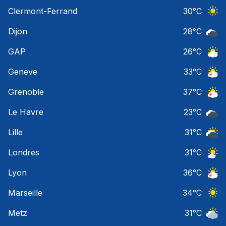
Orage
Clermont-Ferrand
30
°C
Ciel 
Dijon
28
°C
Ciel 
GAP
26
°C
Ciel 
Geneve
33
°C
Orage
Grenoble
37
°C
Orage
Le Havre
23
°C
Ciel 
Lille
31
°C
Ciel 
Londres
31
°C
Ciel 
Lyon
36
°C
Orage
Marseille
34
°C
Ciel 
Metz
31
°C
Ciel 