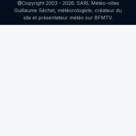
@Copyright 2003 -
2026
. SARL Météo-villes
Guillaume Séchet, météorologiste, créateur du
site et présentateur météo sur BFMTV.