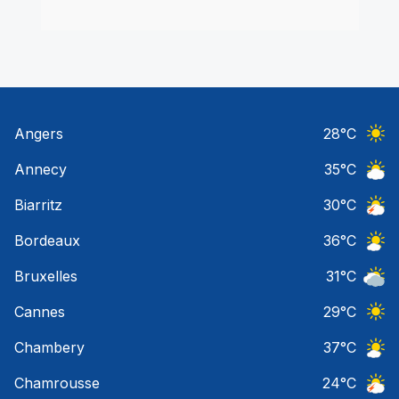
Angers
28
°C
Ciel 
Annecy
35
°C
Ciel 
Biarritz
30
°C
Orage
Bordeaux
36
°C
Ciel 
Bruxelles
31
°C
Ciel 
Cannes
29
°C
Ciel 
Chambery
37
°C
Ciel 
Chamrousse
24
°C