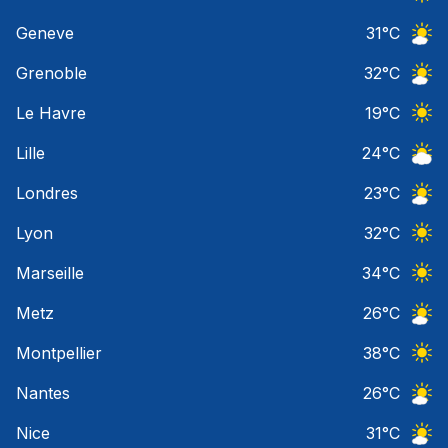
Ciel 
Geneve
31
°C
Ciel 
Grenoble
32
°C
Ciel 
Le Havre
19
°C
Ciel 
Lille
24
°C
Ciel 
Londres
23
°C
Ciel 
Lyon
32
°C
Ciel 
Marseille
34
°C
Ciel 
Metz
26
°C
Ciel 
Montpellier
38
°C
Ciel 
Nantes
26
°C
Ciel 
Nice
31
°C