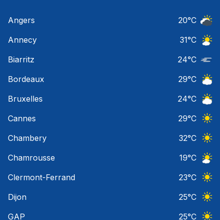
Angers
20
°C
Ciel 
Annecy
31
°C
Ciel 
Biarritz
24
°C
Nuage
Bordeaux
29
°C
Ciel 
Bruxelles
24
°C
Ciel 
Cannes
29
°C
Ciel 
Chambery
32
°C
Ciel 
Chamrousse
19
°C
Ciel 
Clermont-Ferrand
23
°C
Ciel 
Dijon
25
°C
Ciel 
GAP
25
°C