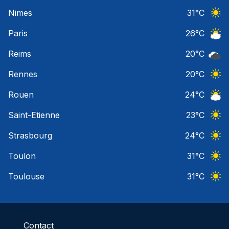
Ciel 
Nimes
31
°C
Ciel 
Paris
26
°C
Ciel 
Reims
20
°C
Ciel 
Rennes
20
°C
Ciel 
Rouen
24
°C
Ciel 
Saint-Etienne
23
°C
Ciel 
Strasbourg
24
°C
Ciel 
Toulon
31
°C
Ciel 
Toulouse
31
°C
Ciel 
Contact