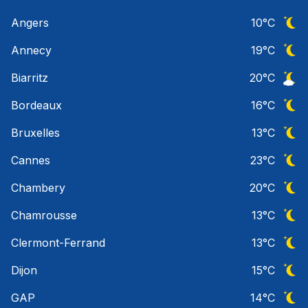
Angers
10
°C
Ciel 
Annecy
19
°C
Ciel 
Biarritz
20
°C
Ciel 
Bordeaux
16
°C
Ciel 
Bruxelles
13
°C
Ciel 
Cannes
23
°C
Ciel 
Chambery
20
°C
Ciel 
Chamrousse
13
°C
Ciel 
Clermont-Ferrand
13
°C
Ciel 
Dijon
15
°C
Ciel 
GAP
14
°C