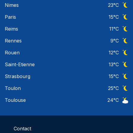
Nimes
23
°C
Ciel 
Paris
15
°C
Ciel 
Reims
11
°C
Ciel 
Rennes
9
°C
Ciel 
Rouen
12
°C
Ciel 
Saint-Etienne
13
°C
Ciel 
Strasbourg
15
°C
Ciel 
Toulon
25
°C
Ciel 
Toulouse
24
°C
Ciel 
Contact