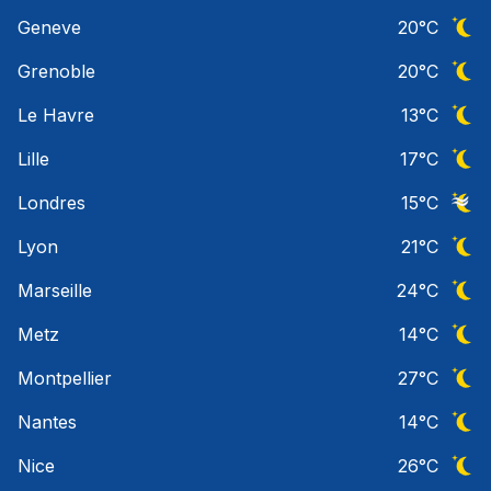
Ciel 
Geneve
20
°C
Ciel 
Grenoble
20
°C
Ciel 
Le Havre
13
°C
Ciel 
Lille
17
°C
Ciel 
Londres
15
°C
Ciel 
Lyon
21
°C
Ciel 
Marseille
24
°C
Ciel 
Metz
14
°C
Ciel 
Montpellier
27
°C
Ciel 
Nantes
14
°C
Ciel 
Nice
26
°C
Ciel 